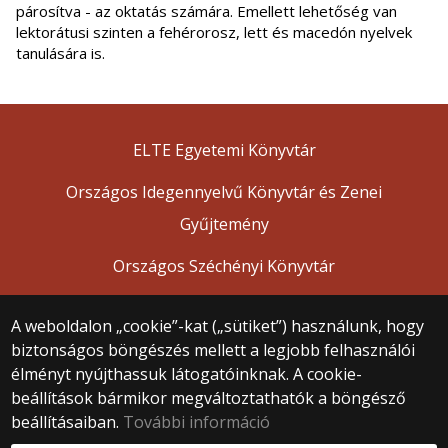
párosítva - az oktatás számára. Emellett lehetőség van
lektorátusi szinten a fehérorosz, lett és macedón nyelvek
tanulására is.
ELTE Egyetemi Könyvtár
Országos Idegennyelvű Könyvtár és Zenei
Gyűjtemény
Országos Széchényi Könyvtár
A weboldalon „cookie”-kat („sütiket”) használunk, hogy
biztonságos böngészés mellett a legjobb felhasználói
© 2025 Eötvös Loránd Tudományegyetem
élményt nyújthassuk látogatóinknak. A cookie-
Minden jog fenntartva.
beállítások bármikor megváltoztathatók a böngésző
1053 Budapest, Egyetem tér 1–3.
Központi telefonszám: +36 1 411 6500
beállításaiban.
További információ
Webfejlesztés: