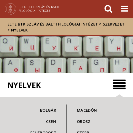
Események
ELTE a
Hírek
sajtóban
>
ELTE BTK SZLÁV ÉS BALTI FILOLÓGIAI INTÉZET
SZERVEZET
>
NYELVEK
NYELVEK
BOLGÁR
MACEDÓN
CSEH
OROSZ
FEHÉROROSZ
SZERB