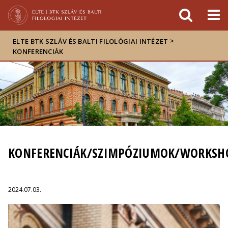
Események
ELTE a
Hírek
sajtóban
>
ELTE BTK SZLÁV ÉS BALTI FILOLÓGIAI INTÉZET
KONFERENCIÁK
KONFERENCIÁK/SZIMPÓZIUMOK/WORKSH
2024.07.03.