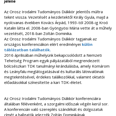
jelene
Az Orosz Irodalmi Tudományos Diákkör jelentős múltra
tekint vissza. Vezetését a kezdetektől Király Gyula, majd a
nyolcvanas években Kovács Árpád, 1993-tól 2008-ig Kroó
Katalin látta el. 2008-ban Gyöngyösi Mária vette át a műhely
vezetését, 2018-ban Zoltán Dominika.
Az Orosz Irodalmi Tudományos Diákkör tagjainak az
országos konferenciákon elért eredményei
külön
táblázatban találhatók.
2016 áprilisában műhelyünk bekapcsolódott a Nemzeti
Tehetség Program egyik pályázatából megrendezett
bölcsészkari TDK tanulmányi kirándulásba, amely Komárom
és Leányfalu meglátogatásával és kulturális látnivalóinak
megtekintésével, érdekes találkozókkal, valamint oktatói
előadásokkal színesítette a kari TDK-életet.
Az Orosz Irodalmi Tudományos Diákkör konferenciáira
általában félévenként, a szorgalmi időszak végén kerül sor.
A konferencián való szereplés szándékát és dolgozatuk
címét a hallgatók jelezzék Zoltán Dominikának