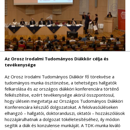
Az Orosz Irodalmi Tudományos Diákkör célja és
tevékenysége
Az Orosz Irodalmi Tudományos Diákkör fő törekvése a
tudományos munka ösztönzése, a tehetséges hallgatók
felkarolása és az országos diákköri konferenciára történő
felkészítése, ezért tevékenysége akörül összpontosul,
hogy ülésein megvitatja az Országos Tudományos Diákköri
Konferenciára készülő dolgozatokat. A felolvasóüléseken
elhangzó – hallgatói, doktoranduszi, oktatói – hozzászólások
hozzájárulhatnak a dolgozat tökéletesítéséhez, ily módon
segítik a diák és konzulense munkáját. A TDK-munka kiváló