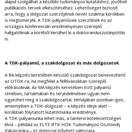
alapul szolgálhat a későbbi tudományos kutatáshoz, jövőbeli
publikációs tervek elkészítéséhez. Lehetőséget biztosít
arra, hogy a dolgozat szerzőjének nevét szakmai körökben
is megismerjék. A TDK-pályaművek szerzőinek és az
országos konferencián eredményesen szereplő
hallgatóknak a köréből kerülhet ki a doktoranduszutánpótlás
is.
A TDK-pályamű, a szakdolgozat és más dolgozatok
A BA képzés keretében készülő szakdolgozat benevezhető
az OTDK-ra, ha megfelel a felhívásokban szereplő
előírásoknak. Az MA képzés keretében írott pályamű
címében, tartalmában és terjedelmében ugyan nem
egyezhet meg a szakdolgozattal, témájában azonban igen,
amennyiben a TDK-dolgozat – a képzés ideje alatt –
korábban folytatott kutatómunka eredménye.
A TDK-pályamunka lehet más, a tantervi kötelezettségen
kívül – például az ELTE BTK HÖK Tudományos Ösztöndíj
Pályázatára – írt dolgozat bővített változata.